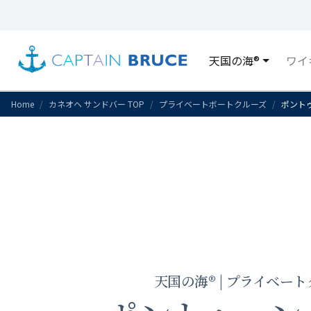
天国の海®
ワイ
Home
カネオヘ サンドバー TOP
プライベートボートクルーズ
ポント
天国の海® | プライベー