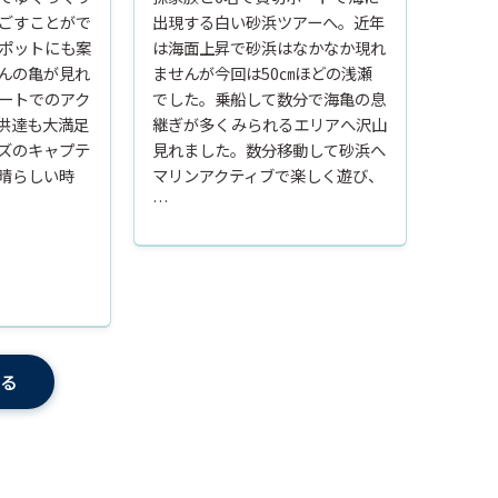
ごすことがで
出現する白い砂浜ツアーへ。近年
ポットにも案
は海面上昇で砂浜はなかなか現れ
んの亀が見れ
ませんが今回は50㎝ほどの浅瀬
ートでのアク
でした。乗船して数分で海亀の息
供達も大満足
継ぎが多くみられるエリアへ沢山
ズのキャプテ
見れました。数分移動して砂浜へ
晴らしい時
マリンアクティブで楽しく遊び、
…
見る