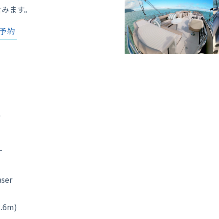
含みます。
予約
ト
ー
aser
.6m)