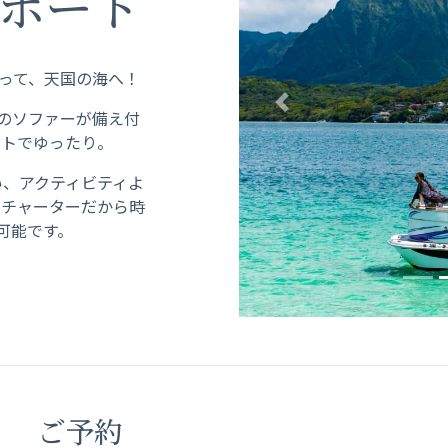
 ボート
切って、天国の海へ！
Previous
のソファーが備え付
ートでゆったり。
い、アクティビティよ
、チャーターだから時
可能です。
ご予約