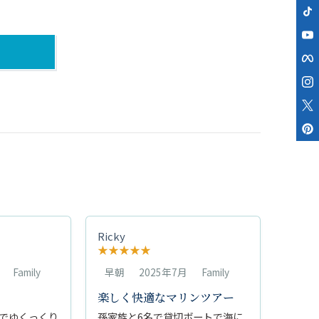
Ricky
★
★
★
★
★
Family
早朝
2025年7月
Family
楽しく快適なマリンツアー
でゆくっくり
孫家族と6名で貸切ボートで海に