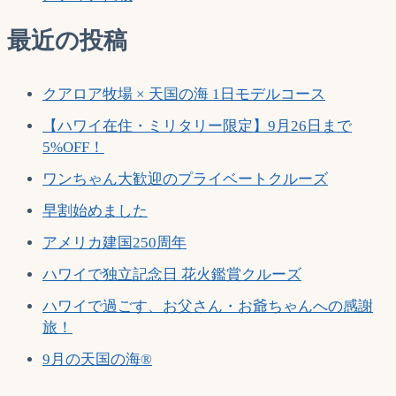
最近の投稿
クアロア牧場 × 天国の海 1日モデルコース
【ハワイ在住・ミリタリー限定】9月26日まで
5%OFF！
ワンちゃん大歓迎のプライベートクルーズ
早割始めました
アメリカ建国250周年
ハワイで独立記念日 花火鑑賞クルーズ
ハワイで過ごす、お父さん・お爺ちゃんへの感謝
旅！
9月の天国の海®