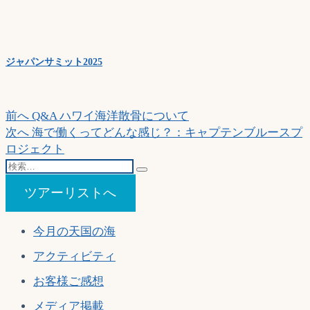
ジャパンサミット2025
投
過
前へ
Q&A ハワイ海洋散骨について
去
次
次へ
海で働くってどんな感じ？：キャプテンブルースプ
稿
の
の
ロジェクト
ナ
検
投
投
索…
稿:
稿:
ビ
ツアーリストへ
ゲ
今月の天国の海
ー
アクティビティ
シ
ョ
お客様ご感想
ン
メディア掲載