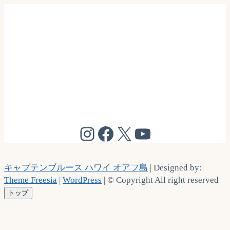
@cptbruce_hi
@cptbrucehi
@cptbruce_hi
@cptbruce_h
キャプテンブルース ハワイ オアフ島
| Designed by:
Theme Freesia
|
WordPress
| © Copyright All right reserved
トップ