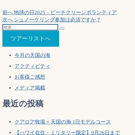
投
過
前へ
地球の日2025 – ビーチクリーンボランティア
去
次
次へ
シュノーケリング参加は必須ですか？
稿
検
の
の
ナ
索…
投
投
ツアーリストへ
稿:
稿:
ビ
ゲ
今月の天国の海
ー
アクティビティ
シ
お客様ご感想
ョ
メディア掲載
ン
最近の投稿
クアロア牧場 × 天国の海 1日モデルコース
【ハワイ在住・ミリタリー限定】9月26日まで