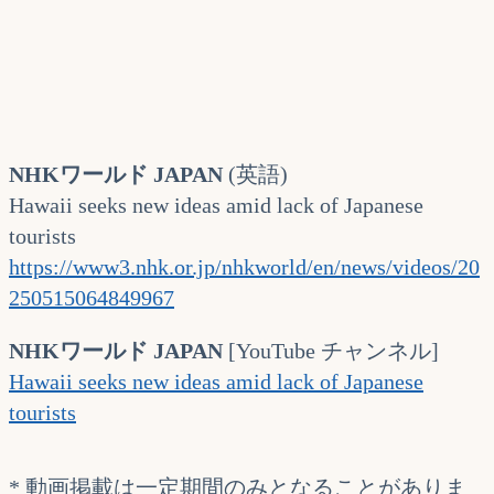
NHKワールド JAPAN
(英語)
Hawaii seeks new ideas amid lack of Japanese
tourists
https://www3.nhk.or.jp/nhkworld/en/news/videos/20
250515064849967
NHKワールド JAPAN
[YouTube チャンネル]
Hawaii seeks new ideas amid lack of Japanese
tourists
* 動画掲載は一定期間のみとなることがありま