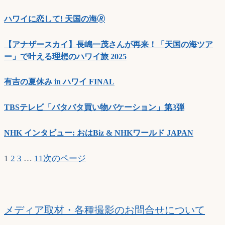
ハワイに恋して! 天国の海🄬
【アナザースカイ】長嶋一茂さんが再来！「天国の海ツア
ー」で叶える理想のハワイ旅 2025
有吉の夏休み in ハワイ FINAL
TBSテレビ「バタバタ買い物バケーション」第3弾
NHK インタビュー: おはBiz & NHKワールド JAPAN
1
2
3
…
11
次のページ
メディア取材・各種撮影のお問合せについて