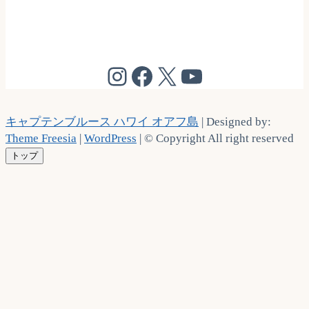
@cptbruce_hi
@cptbrucehi
@cptbruce_hi
@cptbruce_h
キャプテンブルース ハワイ オアフ島
| Designed by:
Theme Freesia
|
WordPress
| © Copyright All right reserved
トップ