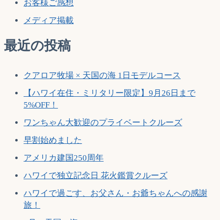
お客様ご感想
カ
送
イ
メディア掲載
り
ル
ア
最近の投稿
ビ
ー
チ
クアロア牧場 × 天国の海 1日モデルコース
へ
【ハワイ在住・ミリタリー限定】9月26日まで
行
5%OFF！
け
ま
ワンちゃん大歓迎のプライベートクルーズ
す
早割始めました
か？
アメリカ建国250周年
ハワイで独立記念日 花火鑑賞クルーズ
ハワイで過ごす、お父さん・お爺ちゃんへの感謝
旅！