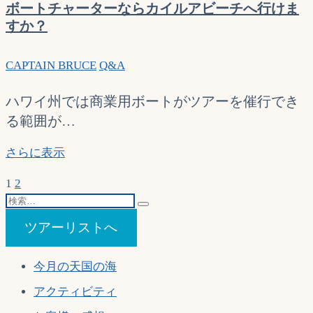
ボートチャーターならカイルアビーチへ行けま
す。
すか？
サ
ン
CAPTAIN BRUCE
Q&A
ド
バ
ー
ハワイ州では商業用ボートがツアーを催行でき
ツ
る範囲が…
ア
ー
ボ
さらに表示
に
ー
投
固
固
次
参
1
2
ト
定
検
定
の
加
チ
稿
ペ
索…
ペ
ペ
出
ャ
ツアーリストへ
の
ー
ー
ー
来
ー
ジ
ジ
ジ
ま
タ
ペ
今月の天国の海
す
ー
ー
か？
な
アクティビティ
ジ
ら