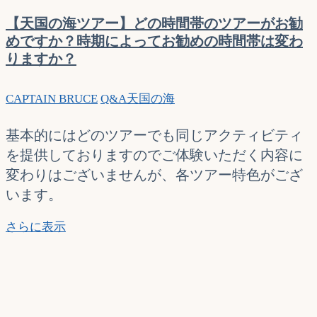
本
当
【天国の海ツアー】どの時間帯のツアーがお勧
で
めですか？時期によってお勧めの時間帯は変わ
す
りますか？
か？
CAPTAIN BRUCE
Q&A
天国の海
基本的にはどのツアーでも同じアクティビティ
を提供しておりますのでご体験いただく内容に
変わりはございませんが、各ツアー特色がござ
います。
【天
さらに表示
国
の
海
ツ
ア