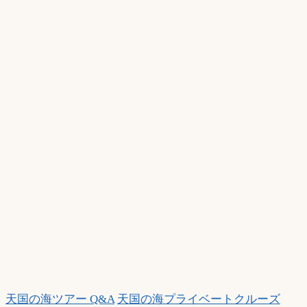
ー】
ど
の
時
間
帯
の
ツ
ア
ー
が
お
勧
め
で
す
か？
時
天国の海ツアー Q&A
天国の海プライベートクルーズ
期