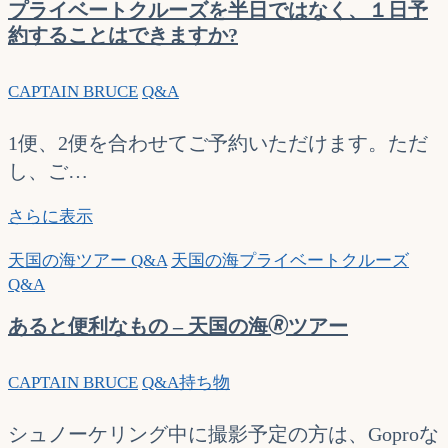
プライベートクルーズを半日ではなく、１日予
ケ
と
約することはできますか?
ル
幼
に
児
参
CAPTAIN BRUCE
Q&A
1
加
名
で
で
1便、2便を合わせてご予約いただけます。ただ
き
ボ
し、ご…
ま
ー
す
ト
プ
さらに表示
か?
チ
ラ
ャ
天国の海ツアー Q&A
天国の海プライベートクルーズ
イ
ー
Q&A
ベ
タ
ー
あると便利なもの – 天国の海🄬ツアー
ー
ト
は
ク
可
CAPTAIN BRUCE
Q&A
持ち物
ル
能
ー
で
ズ
シュノーケリング中に撮影予定の方は、Goproな