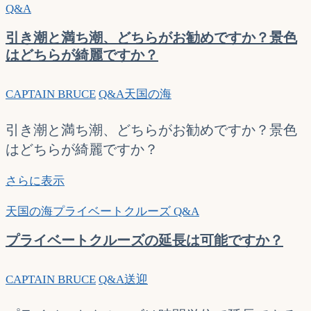
Q&A
に
よ
引き潮と満ち潮、どちらがお勧めですか？景色
っ
はどちらが綺麗ですか？
て
お
CAPTAIN BRUCE
Q&A
天国の海
勧
め
引き潮と満ち潮、どちらがお勧めですか？景色
の
はどちらが綺麗ですか？
時
間
引
さらに表示
帯
き
は
天国の海プライベートクルーズ Q&A
潮
変
と
わ
プライベートクルーズの延長は可能ですか？
満
り
ち
ま
CAPTAIN BRUCE
Q&A
送迎
潮、
す
ど
か？