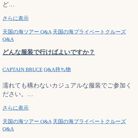
す
を
ど…
か？
半
日
あ
さらに表示
で
る
天国の海ツアー Q&A
天国の海プライベートクルーズ
は
と
Q&A
な
便
く、
利
どんな服装で行けばよいですか？
１
な
日
も
予
CAPTAIN BRUCE
Q&A
持ち物
の
約
–
す
天
濡れても構わないカジュアルな服装でご参加く
る
国
ださい。…
こ
の
と
海
ど
さらに表示
は
🄬
ん
で
天国の海ツアー Q&A
天国の海プライベートクルーズ
ツ
な
き
Q&A
ア
服
ま
ー
装