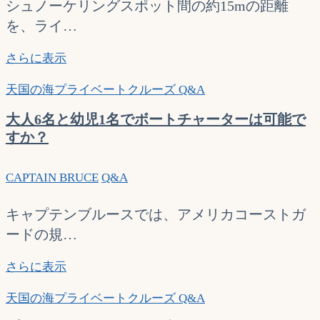
で
ト
シュノーケリングスポット間の約15mの距離
す
の
を、ライ…
か？
チ
ャ
ま
さらに表示
ー
っ
タ
天国の海プライベートクルーズ Q&A
た
ー
く
大人6名と幼児1名でボートチャーターは可能で
を
泳
すか？
し
げ
た
な
い
CAPTAIN BRUCE
Q&A
い
の
の
で
で
キャプテンブルースでは、アメリカコーストガ
す
す
ードの規…
が。
が
シ
大
さらに表示
ュ
人
ノ
天国の海プライベートクルーズ Q&A
6
ー
名