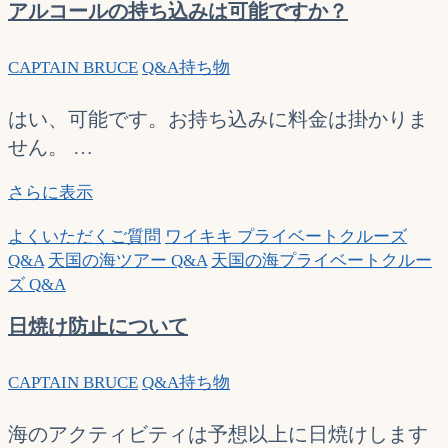
アルコールの持ち込みは可能ですか？
す
で
か?
行
CAPTAIN BRUCE
Q&A
持ち物
け
ば
よ
はい、可能です。お持ち込みに料金は掛かりま
い
せん。 …
で
す
ア
さらに表示
か？
ル
よくいただくご質問
ワイキキ プライベートクルーズ
コ
Q&A
天国の海ツアー Q&A
天国の海プライベートクルー
ー
ズ Q&A
ル
の
日焼け防止について
持
ち
CAPTAIN BRUCE
Q&A
持ち物
込
み
は
海のアクティビティは予想以上に日焼けします