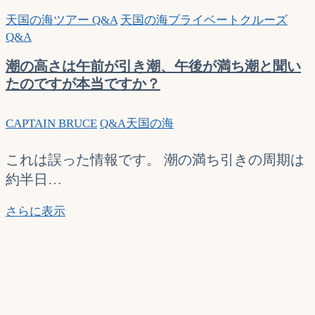
天国の海ツアー Q&A
天国の海プライベートクルーズ
Q&A
潮の高さは午前が引き潮、午後が満ち潮と聞い
たのですが本当ですか？
CAPTAIN BRUCE
Q&A
天国の海
これは誤った情報です。 潮の満ち引きの周期は
約半日…
潮
さらに表示
の
高
さ
は
午
前