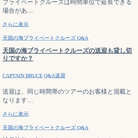
ち
プライベートクルーズは時間単位で延長できる
ら
場合があ…
が
お
プ
さらに表示
勧
ラ
天国の海プライベートクルーズ Q&A
め
イ
で
ベ
天国の海プライベートクルーズの送迎も貸し切
す
ー
りですか？
か？
ト
景
ク
色
CAPTAIN BRUCE
Q&A
送迎
ル
は
ー
ど
ズ
送迎は、同じ時間帯のツアーのお客様と混載と
ち
の
なります…
ら
延
が
長
天
さらに表示
綺
は
国
麗
可
天国の海プライベートクルーズ Q&A
の
で
能
海