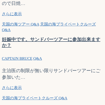
可
ので日焼…
能
で
日
さらに表示
す
焼
天国の海ツアー Q&A
天国の海プライベートクルーズ
か？
け
Q&A
防
止
妊娠中です。サンドバーツアーに参加出来ます
に
か？
つ
い
CAPTAIN BRUCE
Q&A
て
主治医の制限が無い限りサンドバーツアーにご
参加いた…
妊
さらに表示
娠
天国の海プライベートクルーズ Q&A
中
で