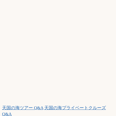
が
引
き
潮、
午
後
が
満
ち
潮
と
聞
い
た
の
で
す
天国の海ツアー Q&A
天国の海プライベートクルーズ
が
Q&A