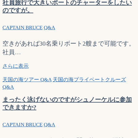
社員旅行で大きいボートのチャーターをしたい
す
で
プ
のですが。
か？
す
ラ
か？
イ
CAPTAIN BRUCE
Q&A
ベ
ー
ト
空きがあれば30名乗りボート2艘まで可能です。
ク
社員…
ル
ー
社
さらに表示
ズ
員
の
天国の海ツアー Q&A
天国の海プライベートクルーズ
旅
送
Q&A
行
迎
で
まったく泳げないのですがシュノーケルに参加
も
大
できますか?
貸
き
し
い
切
CAPTAIN BRUCE
Q&A
ボ
り
ー