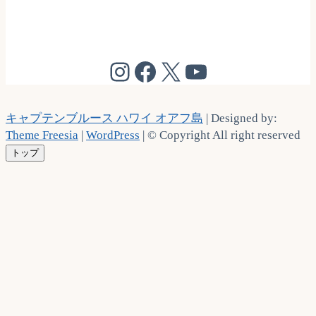
@cptbruce_hi
@cptbrucehi
@cptbruce_hi
@cptbruce_h
キャプテンブルース ハワイ オアフ島
| Designed by:
Theme Freesia
|
WordPress
| © Copyright All right reserved
トップ