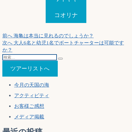
コオリナ
投
過
前へ
海亀は本当に見れるのでしょうか？
去
次
次へ
大人6名と幼児1名でボートチャーターは可能です
稿
の
の
か？
ナ
検
投
投
索…
稿:
稿:
ビ
ツアーリストへ
ゲ
今月の天国の海
ー
アクティビティ
シ
ョ
お客様ご感想
ン
メディア掲載