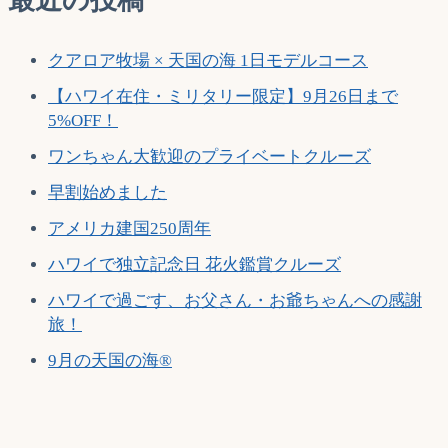
最近の投稿
クアロア牧場 × 天国の海 1日モデルコース
【ハワイ在住・ミリタリー限定】9月26日まで
5%OFF！
ワンちゃん大歓迎のプライベートクルーズ
早割始めました
アメリカ建国250周年
ハワイで独立記念日 花火鑑賞クルーズ
ハワイで過ごす、お父さん・お爺ちゃんへの感謝
旅！
9月の天国の海®