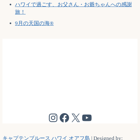
ハワイで過ごす、お父さん・お爺ちゃんへの感謝
旅！
9月の天国の海®
@cptbruce_hi
@cptbrucehi
@cptbruce_hi
@cptbruce_h
キャプテンブルース ハワイ オアフ島
| Designed by: