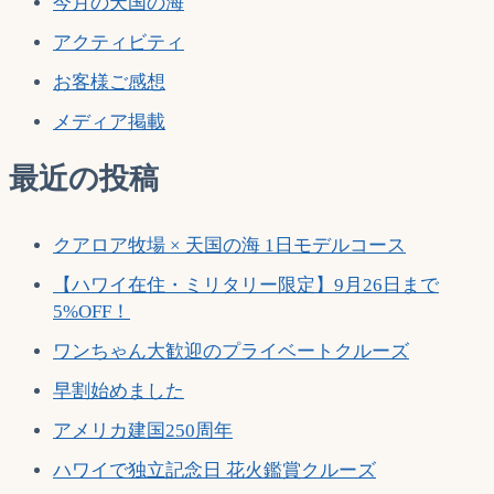
今月の天国の海
ー
アクティビティ
シ
ョ
お客様ご感想
ン
メディア掲載
最近の投稿
クアロア牧場 × 天国の海 1日モデルコース
【ハワイ在住・ミリタリー限定】9月26日まで
5%OFF！
ワンちゃん大歓迎のプライベートクルーズ
早割始めました
アメリカ建国250周年
ハワイで独立記念日 花火鑑賞クルーズ