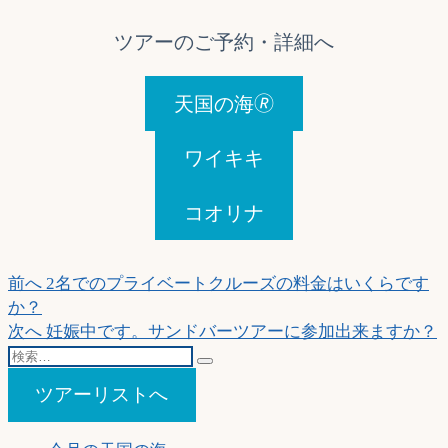
ツアーのご予約・詳細へ
天国の海🄬
ワイキキ
コオリナ
投
過
前へ
2名でのプライベートクルーズの料金はいくらです
去
か？
稿
の
次
次へ
妊娠中です。サンドバーツアーに参加出来ますか？
ナ
検
投
の
索…
稿:
投
ビ
ツアーリストへ
稿:
ゲ