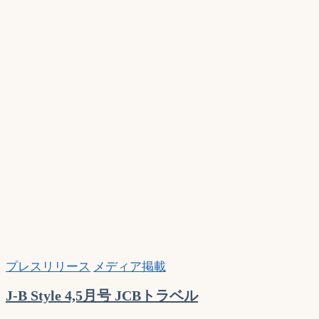
ク
ト
本
昭
文
社
ム
ッ
ク
プレスリリース
メディア掲載
J-B Style 4,5月号 JCBトラベル