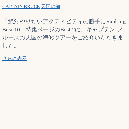
CAPTAIN BRUCE
天国の海
「絶対やりたいアクティビティの勝手にRanking
Best 10」特集ページのBest 2に、キャプテン ブ
ルースの天国の海Ⓡツアーをご紹介いただきま
した。
ま
さらに表示
っ
ぷ
る
ホ
ノ
ル
ル
mini’20
(マ
ッ