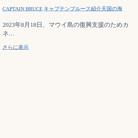
が
CAPTAIN BRUCE
キャプテンブルース紹介
天国の海
紹
介
2023年8月18日、マウイ島の復興支援のためカ
さ
ネ…
れ
ま
マ
さらに表示
し
ウ
た
イ
島
の
復
興
支
援