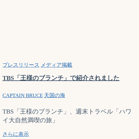
イ
ン
タ
ビ
ュ
ー
と
ワ
イ
プレスリリース
メディア掲載
キ
キ
TBS「王様のブランチ」で紹介されました
プ
ラ
CAPTAIN BRUCE
天国の海
イ
ベ
TBS「王様のブランチ」、週末トラベル「ハワ
ー
イ大自然満喫の旅」
ト
ク
TBS「王
さらに表示
ル