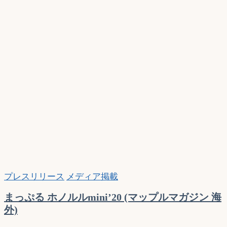
2020
年
版
に
紹
介
プレスリリース
メディア掲載
まっぷる ホノルルmini’20 (マップルマガジン 海
外)