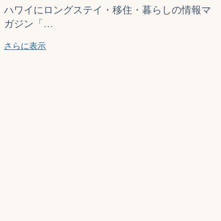
ハワイにロングステイ・移住・暮らしの情報マ
ガジン「…
「ハ
さらに表示
ワ
イ
に
住
む」
で
創
業
者
ブ
ル
ー
ス
の