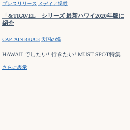
プレスリリース
メディア掲載
住
モ
「&TRAVEL」シリーズ 最新ハワイ2020年版に
デ
紹介
ル
サ
CAPTAIN BRUCE
天国の海
ー
シ
HAWAII でしたい! 行きたい! MUST SPOT特集
ャ
の
「&TRAVEL」
さらに表示
フ
シ
ァ
リ
ッ
ー
シ
ズ
ョ
最
ン
新
通
ハ
信】
ワ
イ