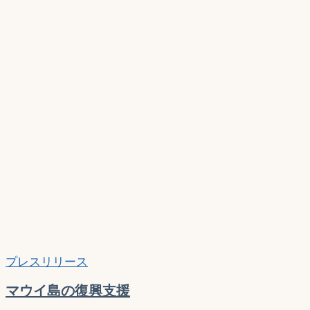
ワ
イ
キ
キ
プ
ラ
イ
ベ
ー
ト
サ
ン
セ
ッ
ト
ク
プレスリリース
ル
ー
マウイ島の復興支援
ズ