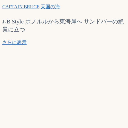
CAPTAIN BRUCE
天国の海
J-B Style ホノルルから東海岸へ サンドバーの絶
景に立つ
J-
さらに表示
B
Style
4,5
月
号
JCB
ト
ラ
ベ
ル