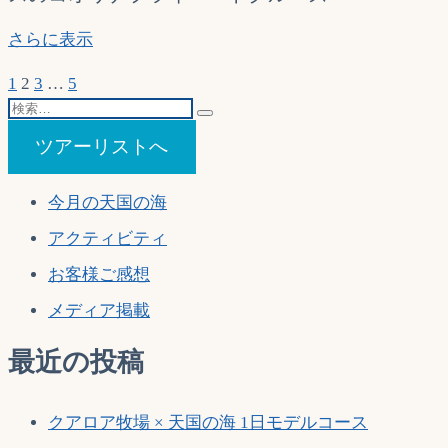
リ
さらに表示
ゾ
投
前
固
固
固
固
次
1
2
3
…
5
ー
の
定
検
定
定
定
の
ト
稿
ペ
ペ
索…
ペ
ペ
ペ
ペ
ゴ
ツアーリストへ
の
ー
ー
ー
ー
ー
ー
ル
ジ
ジ
ジ
ジ
ジ
ジ
フ
ペ
今月の天国の海
完
ー
全
アクティビティ
ジ
ガ
お客様ご感想
イ
送
ド
メディア掲載
り
(祥
伝
最近の投稿
社
ム
ッ
クアロア牧場 × 天国の海 1日モデルコース
ク)