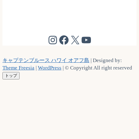
@cptbruce_hi
@cptbrucehi
@cptbruce_hi
@cptbruce_h
キャプテンブルース ハワイ オアフ島
| Designed by:
Theme Freesia
|
WordPress
| © Copyright All right reserved
トップ