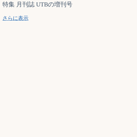
特集 月刊誌 UTBの増刊号
工
さらに表示
藤
遥
UTB+
vol.47
5
月
号
増
刊