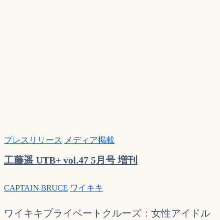
ャ
ッ
ス
ル
ゆ
き
ざ
き
プ
ロ
モ
プレスリリース
メディア掲載
ー
シ
工藤遥 UTB+ vol.47 5月号 増刊
ョ
ン
CAPTAIN BRUCE
ワイキキ
ワイキキプライベートクルーズ：女性アイドル