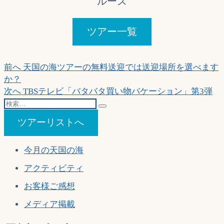
ルーズ
ツアー一覧
投
過
前へ
天国の海ツアーの無料送迎では送迎場所を選べます
去
か？
稿
の
次
次へ
TBSテレビ「バタバタ買い物バケーション」第3弾
ナ
検
投
の
索…
稿:
投
ビ
ツアーリストへ
稿:
ゲ
今月の天国の海
ー
アクティビティ
シ
ョ
お客様ご感想
ン
メディア掲載