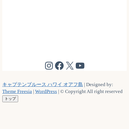
@cptbruce_hi
@cptbrucehi
@cptbruce_hi
@cptbruce_h
キャプテンブルース ハワイ オアフ島
| Designed by:
Theme Freesia
|
WordPress
| © Copyright All right reserved
トップ