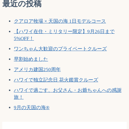
最近の投稿
クアロア牧場 × 天国の海 1日モデルコース
【ハワイ在住・ミリタリー限定】9月26日まで
5%OFF！
ワンちゃん大歓迎のプライベートクルーズ
早割始めました
アメリカ建国250周年
ハワイで独立記念日 花火鑑賞クルーズ
ハワイで過ごす、お父さん・お爺ちゃんへの感謝
旅！
9月の天国の海®