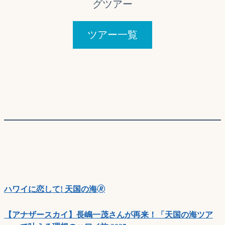
グツアー
ツアー一覧
ハワイに恋して! 天国の海🄬
【アナザースカイ】長嶋一茂さんが再来！「天国の海ツア