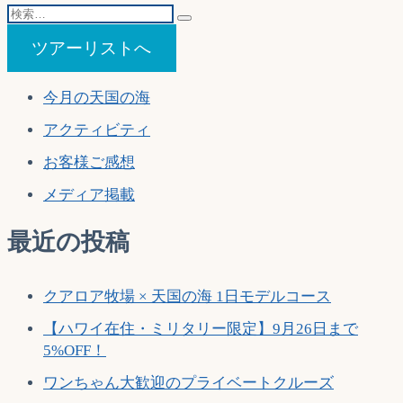
検
稿:
投
ビ
索…
稿:
ツアーリストへ
ゲ
ー
今月の天国の海
シ
アクティビティ
ョ
お客様ご感想
ン
メディア掲載
最近の投稿
クアロア牧場 × 天国の海 1日モデルコース
【ハワイ在住・ミリタリー限定】9月26日まで
5%OFF！
ワンちゃん大歓迎のプライベートクルーズ