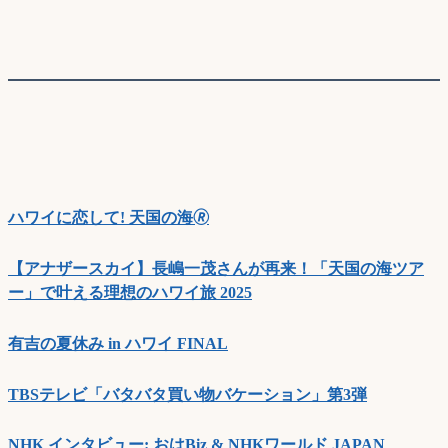
ハワイに恋して! 天国の海🄬
【アナザースカイ】長嶋一茂さんが再来！「天国の海ツア
ー」で叶える理想のハワイ旅 2025
有吉の夏休み in ハワイ FINAL
TBSテレビ「バタバタ買い物バケーション」第3弾
NHK インタビュー: おはBiz & NHKワールド JAPAN