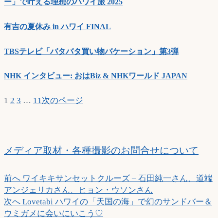
ー」で叶える理想のハワイ旅 2025
有吉の夏休み in ハワイ FINAL
TBSテレビ「バタバタ買い物バケーション」第3弾
NHK インタビュー: おはBiz & NHKワールド JAPAN
1
2
3
…
11
次のページ
メディア取材・各種撮影のお問合せについて
投
過
前へ
ワイキキサンセットクルーズ – 石田純一さん、道端
去
アンジェリカさん、ヒョン・ウソンさん
稿
の
次
次へ
Lovetabi ハワイの「天国の海」で幻のサンドバー＆
ナ
投
の
ウミガメに会いにいこう♡