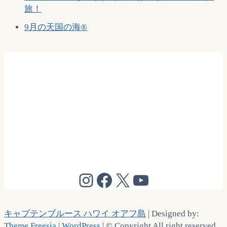
旅！
9月の天国の海®
@cptbruce_hi
@cptbrucehi
@cptbruce_hi
@cptbruce_h
キャプテンブルース ハワイ オアフ島
| Designed by:
Theme Freesia
|
WordPress
| © Copyright All right reserved