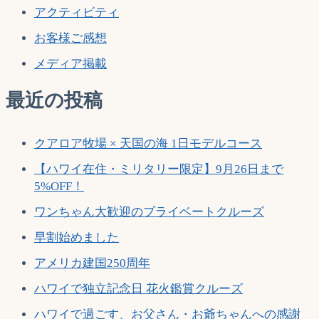
ー
アクティビティ
シ
お客様ご感想
ョ
メディア掲載
ン
最近の投稿
クアロア牧場 × 天国の海 1日モデルコース
【ハワイ在住・ミリタリー限定】9月26日まで
5%OFF！
ワンちゃん大歓迎のプライベートクルーズ
早割始めました
アメリカ建国250周年
ハワイで独立記念日 花火鑑賞クルーズ
ハワイで過ごす、お父さん・お爺ちゃんへの感謝