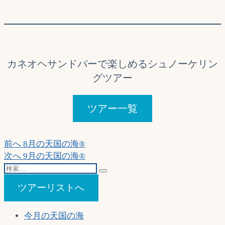
カネオヘサンドバーで楽しめるシュノーケリン
グツアー
ツアー一覧
投
過
前へ
8月の天国の海®
去
次
次へ
9月の天国の海®
稿
検
の
の
ナ
索…
投
投
ツアーリストへ
稿:
稿:
ビ
ゲ
今月の天国の海