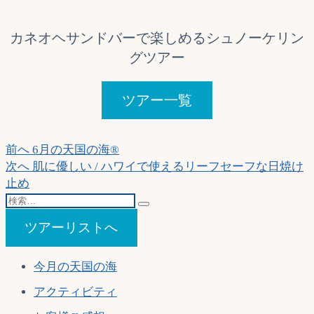
カネオヘサンドバーで楽しめるシュノーケリン
グツアー
ツアー一覧
投
過
前へ
6月の天国の海®
去
次
次へ
肌に優しい / ハワイで使えるリーフセーフな日焼け
稿
の
の
止め
ナ
検
投
投
索…
稿:
稿:
ビ
ツアーリストへ
ゲ
今月の天国の海
ー
アクティビティ
シ