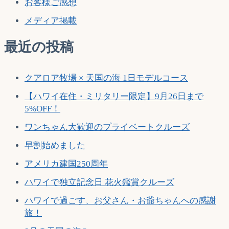
ョ
お客様ご感想
ン
メディア掲載
最近の投稿
クアロア牧場 × 天国の海 1日モデルコース
【ハワイ在住・ミリタリー限定】9月26日まで
5%OFF！
ワンちゃん大歓迎のプライベートクルーズ
早割始めました
アメリカ建国250周年
ハワイで独立記念日 花火鑑賞クルーズ
ハワイで過ごす、お父さん・お爺ちゃんへの感謝
旅！