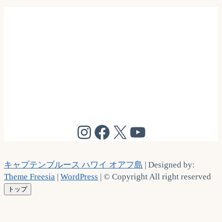
@cptbruce_hi
@cptbrucehi
@cptbruce_hi
@cptbruce_h
キャプテンブルース ハワイ オアフ島
| Designed by:
Theme Freesia
|
WordPress
| © Copyright All right reserved
トップ