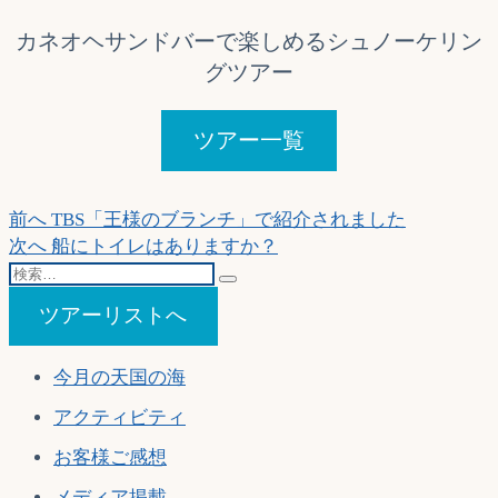
カネオヘサンドバーで楽しめるシュノーケリン
グツアー
ツアー一覧
投
過
前へ
TBS「王様のブランチ」で紹介されました
去
次
次へ
船にトイレはありますか？
稿
検
の
の
ナ
索…
投
投
ツアーリストへ
稿:
稿:
ビ
ゲ
今月の天国の海
ー
アクティビティ
シ
お客様ご感想
ョ
メディア掲載