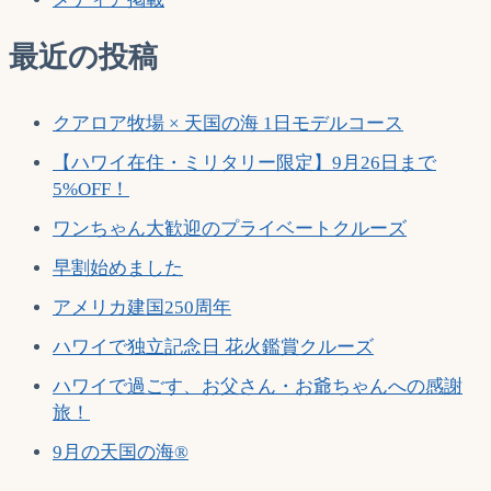
ン
最近の投稿
クアロア牧場 × 天国の海 1日モデルコース
【ハワイ在住・ミリタリー限定】9月26日まで
5%OFF！
ワンちゃん大歓迎のプライベートクルーズ
早割始めました
アメリカ建国250周年
ハワイで独立記念日 花火鑑賞クルーズ
ハワイで過ごす、お父さん・お爺ちゃんへの感謝
旅！
9月の天国の海®