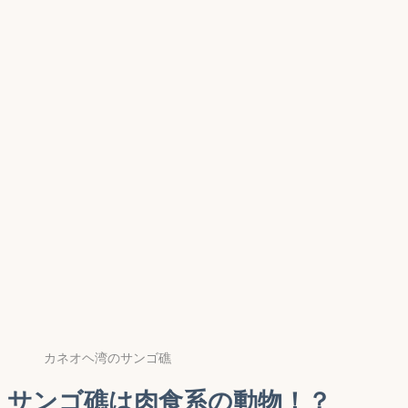
カネオヘ湾のサンゴ礁
サンゴ礁は肉食系の動物！？