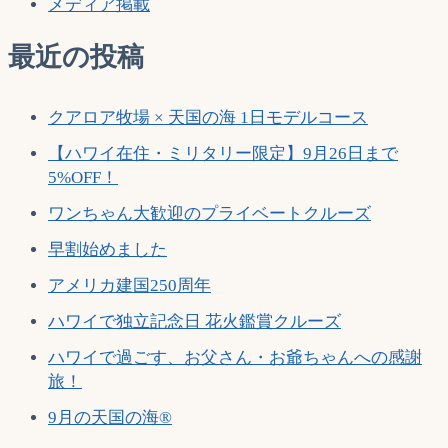
ン
メディア掲載
最近の投稿
クアロア牧場 × 天国の海 1日モデルコース
【ハワイ在住・ミリタリー限定】9月26日まで
5%OFF！
ワンちゃん大歓迎のプライベートクルーズ
早割始めました
アメリカ建国250周年
ハワイで独立記念日 花火鑑賞クルーズ
ハワイで過ごす、お父さん・お爺ちゃんへの感謝
旅！
9月の天国の海®