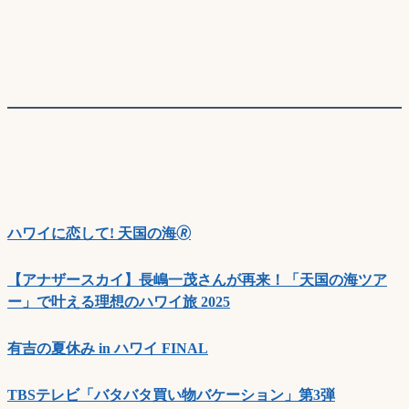
ハワイに恋して! 天国の海🄬
【アナザースカイ】長嶋一茂さんが再来！「天国の海ツア
ー」で叶える理想のハワイ旅 2025
有吉の夏休み in ハワイ FINAL
TBSテレビ「バタバタ買い物バケーション」第3弾