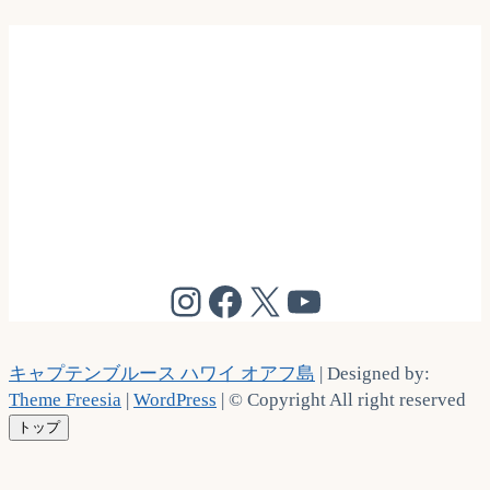
@cptbruce_hi
@cptbrucehi
@cptbruce_hi
@cptbruce_h
キャプテンブルース ハワイ オアフ島
| Designed by:
Theme Freesia
|
WordPress
| © Copyright All right reserved
トップ