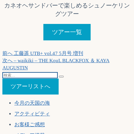
カネオヘサンドバーで楽しめるシュノーケリン
グツアー
ツアー一覧
投
過
前へ
工藤遥 UTB+ vol.47 5月号 増刊
去
次
次へ
– waikiki – THE KouL BLACKFOX ＆ KAYA
稿
の
の
AUGUSTIN
ナ
検
投
投
索…
稿:
稿:
ビ
ツアーリストへ
ゲ
今月の天国の海
ー
アクティビティ
シ
ョ
お客様ご感想