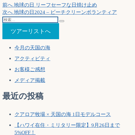
投
過
前へ
地球の日 リーフセーフな日焼け止め
去
次
次へ
地球の日2024 – ビーチクリーンボランティア
稿
検
の
の
ナ
索…
投
投
ツアーリストへ
稿:
稿:
ビ
ゲ
今月の天国の海
ー
アクティビティ
シ
お客様ご感想
ョ
メディア掲載
ン
最近の投稿
クアロア牧場 × 天国の海 1日モデルコース
【ハワイ在住・ミリタリー限定】9月26日まで
5%OFF！