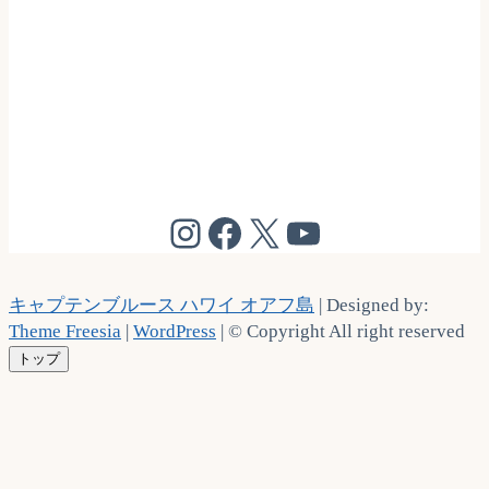
@cptbruce_hi
@cptbrucehi
@cptbruce_hi
@cptbruce_h
キャプテンブルース ハワイ オアフ島
| Designed by:
Theme Freesia
|
WordPress
| © Copyright All right reserved
トップ