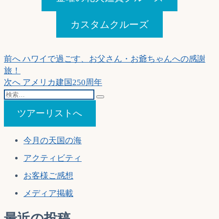
カスタムクルーズ
投
過
前へ
ハワイで過ごす、お父さん・お爺ちゃんへの感謝
去
旅！
稿
の
次
次へ
アメリカ建国250周年
ナ
検
投
の
索…
稿:
投
ビ
ツアーリストへ
稿:
ゲ
今月の天国の海
ー
アクティビティ
シ
ョ
お客様ご感想
ン
メディア掲載
最近の投稿