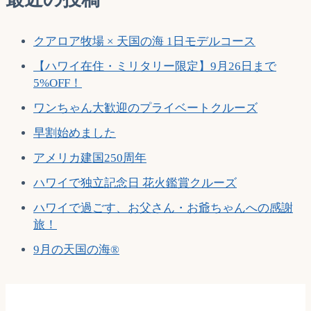
クアロア牧場 × 天国の海 1日モデルコース
【ハワイ在住・ミリタリー限定】9月26日まで
5%OFF！
ワンちゃん大歓迎のプライベートクルーズ
早割始めました
アメリカ建国250周年
ハワイで独立記念日 花火鑑賞クルーズ
ハワイで過ごす、お父さん・お爺ちゃんへの感謝
旅！
9月の天国の海®