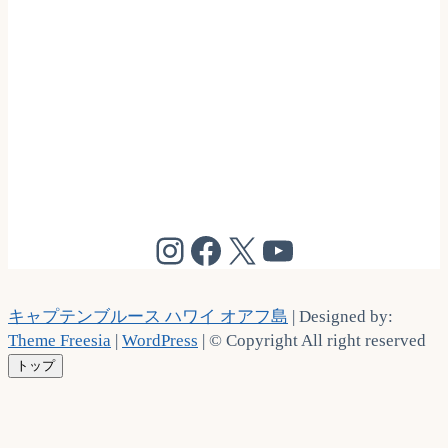
@cptbruce_hi
@cptbrucehi
@cptbruce_hi
@cptbruce_h
キャプテンブルース ハワイ オアフ島
| Designed by:
Theme Freesia
|
WordPress
| © Copyright All right reserved
トップ