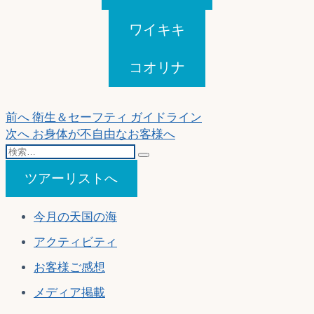
ワイキキ
コオリナ
投
過
前へ
衛生＆セーフティ ガイドライン
去
次
次へ
お身体が不自由なお客様へ
稿
検
の
の
ナ
索…
投
投
ツアーリストへ
稿:
稿:
ビ
ゲ
今月の天国の海
ー
アクティビティ
シ
お客様ご感想
ョ
メディア掲載
ン