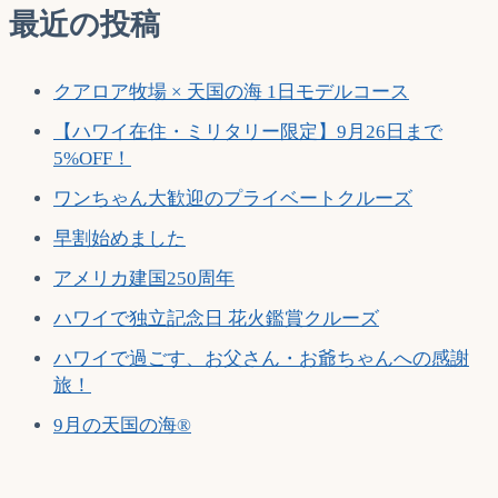
最近の投稿
クアロア牧場 × 天国の海 1日モデルコース
【ハワイ在住・ミリタリー限定】9月26日まで
5%OFF！
ワンちゃん大歓迎のプライベートクルーズ
早割始めました
アメリカ建国250周年
ハワイで独立記念日 花火鑑賞クルーズ
ハワイで過ごす、お父さん・お爺ちゃんへの感謝
旅！
9月の天国の海®